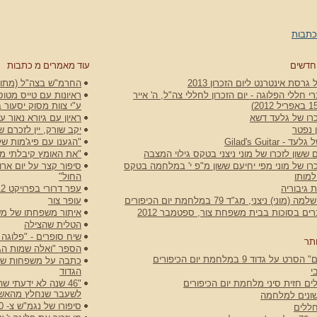
כתבות
חדשים
עוד מאמרים מ כתבות
גרסת אינטרנט ליום הזכרון 2013
החרמ"ש בצה"ל (מתוך ה
 חללי הפלוגה - יום הזכרון לחללי צה"ל, ה' אייר
ראיונות עם טייס מטוס
ע"י צוות מסוק יסעור 
רו של גלעד דשא
ראיון עם גיורא נאור 
 נפטר
יקב שורק, יין לזכרם של
 Gilad's Guitar
"הגענו עם פיג'מות של
 ששון לזכרו של מוני ניצני בטקס גילוי המצבה
"את האומץ קיבלתי ממ
רו של מוני מפי יחיעם ששון מ"פ י' במלחמה בטקס
למותו
החול"
 גיבוריה
עפר דרורי בפרויקט N12
וני) ניצני, מג"ד 79 במלחמת יום הכיפורים
עופר צור
ם בסוכות בבית משפחת צור, ספטמבר 2012
איתור משפחתו של משה ו
הטלית שהצילה
שיח סופרים - "פלוגה י
תר
הספר "ואלה שמות הגיב
ט על גדוד 9 במלחמת יום הכיפורים
כתבה על משפחות שכול
י
הגדוד
ים חזית סיני מלחמת יום הכיפורים
"46 שנה לא ידעתי 
לשעבר שנחלץ מהאש
שונים למלחמה
סיפורו של נגמ"ש צ- 750-250
ללים