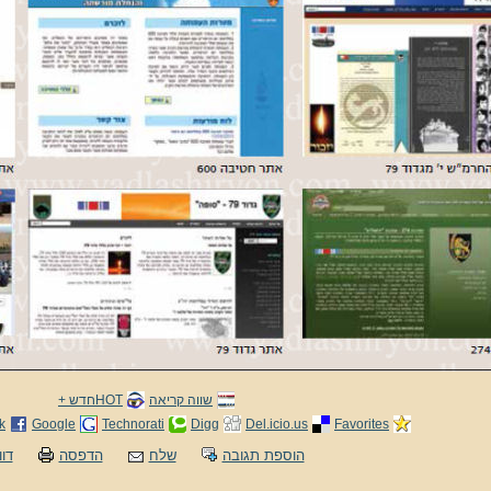
שווה קריאה
HOTחדש +
k
Google
Technorati
Digg
Del.icio.us
Favorites
הוספת תגובה
שלח
הדפסה
דוו