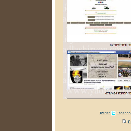
Twitter
Faceboo
ח