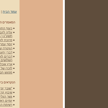
עמוד הבית
|
המאמרים ה
כעוף החול 
עליה לקברי
תשע"ג ( 15 באפריל 2012)
פרוכת לזכ
יוסף עמרן
הגיטרה של גלעד -
דברי יחעם
דברים לזכ
השלושים 
ארץ אוכלת
לזכרו של שלמה (מ
מפגש חברי
הנקראים ביו
"שובך יונים" הסר
שיבוץ קרב
גשר הגליל
יומיים רא
רשימת הח