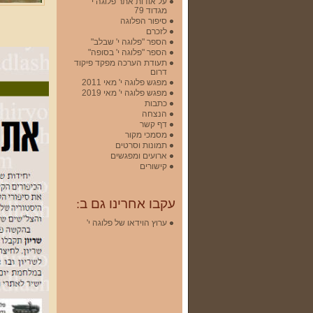
על אודות אתר פלוגה י'
מגדוד 79
סיפור הפלוגה
לזכרם
הספר "פלוגה י' שבלב"
הספר "פלוגה י' בסופה"
תעודת הערכה מפקד פיקוד
דרום
מפגש פלוגה י' מאי 2011
מפגש פלוגה י' מאי 2019
כתבות
הנצחה
דף קשר
מסמכי מקור
תמונות וסרטים
ארועים ומפגשים
קישורים
עקבו אחרינו גם ב:
ערוץ הוידאו של פלוגה י'