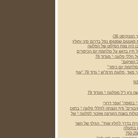
טנקיסט 36)
 פאנטום שמטוסו נפל בדרום סיני וחולץ
בו היה צוות המילוט של הפלוגה
על חייו בדגש על מלחמת יום הכיפורים
 חללי פלוגה י' מגדוד 79
 השיקום"
לחמת יום כיפור"
סיפור קצר על יום ארוך מאד, פלוגת חרמ"ש י' גדוד 79 "עוף
רון ז"ל מפלוגה י' מגדוד 79
' בסופה" /עפר דרורי
ורים" ודף הנצחה לחללי פלוגה י' בתוכו
ות בשנת הקורונה ואזכור לפלוגה י' של
שהיית בדרך לחלץ אותי". הגילוי של השר
 בתעלה