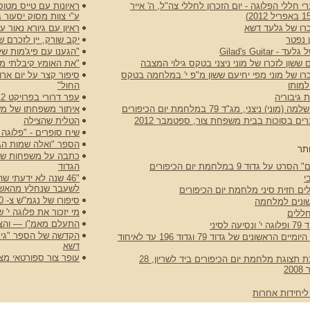
 חללי הפלוגה - יום הזכרון לחללי צה"ל, ה' אייר
ראיונות עם טייס מטוס
ע"י צוות מסוק יסעור 
רו של גלעד דשא
ראיון עם גיורא נאור 
 נפטר
יקב שורק, יין לזכרם של
 Gilad's Guitar
"הגענו עם פיג'מות של
 ששון לזכרו של מוני ניצני בטקס גילוי המצבה
"את האומץ קיבלתי ממ
רו של מוני מפי יחיעם ששון מ"פ י' במלחמה בטקס
למותו
החול"
 גיבוריה
עפר דרורי בפרויקט N12
וני) ניצני, מג"ד 79 במלחמת יום הכיפורים
איתור משפחתו של משה ו
ם בסוכות בבית משפחת צור, ספטמבר 2012
הטלית שהצילה
שיח סופרים - "פלוגה י
הספר "ואלה שמות הגיב
תר
כתבה על משפחות שכול
ט על גדוד 9 במלחמת יום הכיפורים
הגדוד
י
"46 שנה לא ידעתי 
לשעבר שנחלץ מהאש
ים חזית סיני מלחמת יום הכיפורים
סיפורו של נגמ"ש צ- 750-250
שונים למלחמה
מי יזכור את פלוגה י
ללים
התעלם מאמ"ן — והציל 
 לסיני
הקדשה של הספר "גיב
כתבה על היומיים הראשונים של גדוד 79 וגדוד 196 עד לאיחוד
דשא
עופר צור ספורטאי מצט
טקס חנוכת תצוגת מלחמת יום הכיפורים ביד לשריון, 28
2
ליחידות אחרות