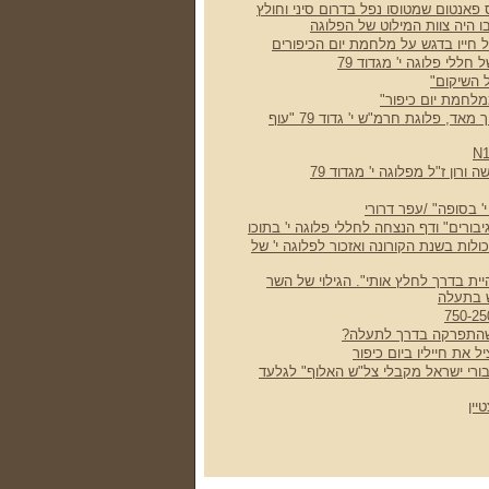
 פאנטום שמטוסו נפל בדרום סיני וחולץ
בו היה צוות המילוט של הפלוגה
על חייו בדגש על מלחמת יום הכיפורים
 חללי פלוגה י' מגדוד 79
 השיקום"
לחמת יום כיפור"
סיפור קצר על יום ארוך מאד, פלוגת חרמ"ש י' גדוד 79 "עוף
רון ז"ל מפלוגה י' מגדוד 79
' בסופה" /עפר דרורי
ורים" ודף הנצחה לחללי פלוגה י' בתוכו
ות בשנת הקורונה ואזכור לפלוגה י' של
שהיית בדרך לחלץ אותי". הגילוי של השר
 בתעלה
' שהתפרקה בדרך לתעלה?
את חייליו ביום כיפור
ורי ישראל מקבלי צל"ש האלוף" לגלעד
יין