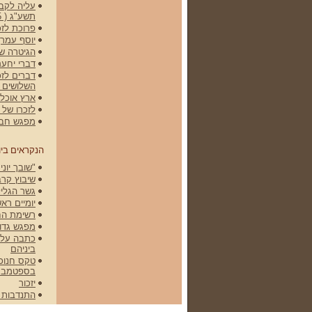
עליה לקברי
תשע"ג ( 15 באפריל 2012)
פרוכת לזכ
יוסף עמרן
הגיטרה של גלעד -
דברי יחעם
דברים לזכ
השלושים 
ארץ אוכלת
לזכרו של שלמה (מ
מפגש חברי
הנקראים ביו
"שובך יונים" הסר
שיבוץ קרב
גשר הגליל
יומיים רא
רשימת הח
מפגש גדוד 79 ופלוגה י' ונסיעה
ביניהם
בספטמבר 008
יזכור
התנדבות 