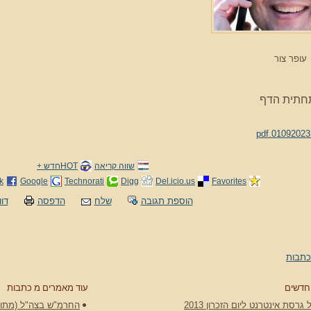
עופר צור
חתית הדף
שווה קריאה
HOTחדש +
k
Google
Technorati
Digg
Del.icio.us
Favorites
הוספת תגובה
שלח
הדפסה
דוו
כתבות
חדשים
עוד מאמרים מ כתבות
גרסת אינטרנט ליום הזכרון 2013
החרמ"ש בצה"ל (מתוך ה