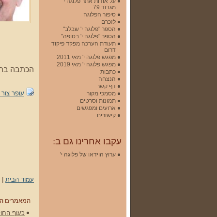
על אודות אתר פלוגה י'
מגדוד 79
סיפור הפלוגה
לזכרם
הספר "פלוגה י' שבלב"
הספר "פלוגה י' בסופה"
תעודת הערכה מפקד פיקוד
דרום
מפגש פלוגה י' מאי 2011
מפגש פלוגה י' מאי 2019
הכתבה בת
כתבות
הנצחה
דף קשר
עופר צור 01092023.pdf
מסמכי מקור
תמונות וסרטים
ארועים ומפגשים
קישורים
עקבו אחרינו גם ב:
ערוץ הוידאו של פלוגה י'
עמוד הבית
|
המאמרים ה
כעוף החול 