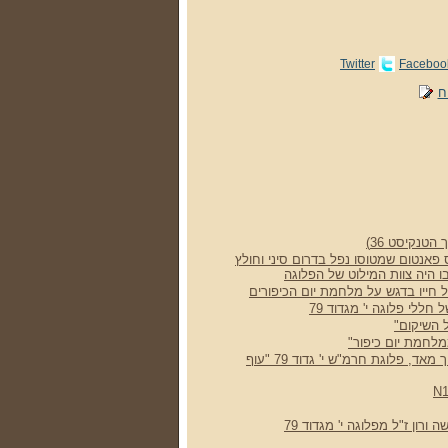
Twitter
Faceboo
ח
טנקיסט 36)
 פאנטום שמטוסו נפל בדרום סיני וחולץ
בו היה צוות המילוט של הפלוגה
על חייו בדגש על מלחמת יום הכיפורים
 חללי פלוגה י' מגדוד 79
 השיקום"
לחמת יום כיפור"
סיפור קצר על יום ארוך מאד, פלוגת חרמ"ש י' גדוד 79 "עוף
רון ז"ל מפלוגה י' מגדוד 79