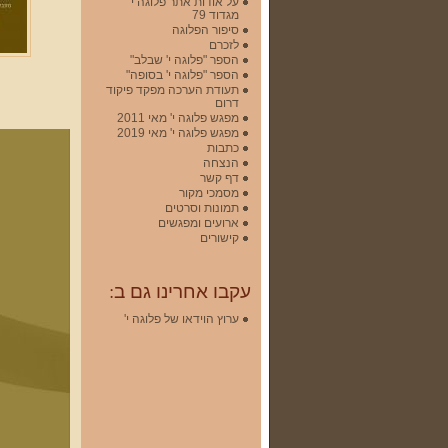
על אודות אתר פלוגה י'
מגדוד 79
סיפור הפלוגה
לזכרם
הספר "פלוגה י' שבלב"
הספר "פלוגה י' בסופה"
תעודת הערכה מפקד פיקוד
דרום
מפגש פלוגה י' מאי 2011
מפגש פלוגה י' מאי 2019
כתבות
הנצחה
דף קשר
מסמכי מקור
תמונות וסרטים
ארועים ומפגשים
קישורים
עקבו אחרינו גם ב:
ערוץ הוידאו של פלוגה י'