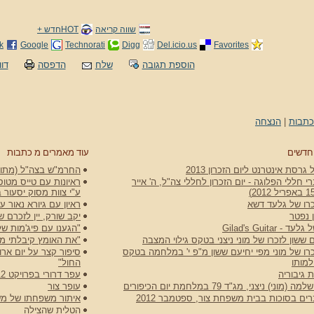
שווה קריאה
HOTחדש +
k
Google
Technorati
Digg
Del.icio.us
Favorites
הוספת תגובה
שלח
הדפסה
דוו
כתבות
|
הנצחה
חדשים
עוד מאמרים מ כתבות
גרסת אינטרנט ליום הזכרון 2013
החרמ"ש בצה"ל (מתוך ה
 חללי הפלוגה - יום הזכרון לחללי צה"ל, ה' אייר
ראיונות עם טייס מטוס
ע"י צוות מסוק יסעור 
רו של גלעד דשא
ראיון עם גיורא נאור 
 נפטר
יקב שורק, יין לזכרם של
 Gilad's Guitar
"הגענו עם פיג'מות של
 ששון לזכרו של מוני ניצני בטקס גילוי המצבה
"את האומץ קיבלתי ממ
רו של מוני מפי יחיעם ששון מ"פ י' במלחמה בטקס
למותו
החול"
 גיבוריה
עפר דרורי בפרויקט N12
וני) ניצני, מג"ד 79 במלחמת יום הכיפורים
עופר צור
ם בסוכות בבית משפחת צור, ספטמבר 2012
איתור משפחתו של משה ו
הטלית שהצילה