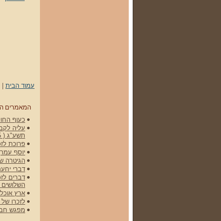
עמוד הבית
|
המאמרים ה
כעוף החול 
עליה לקברי
תשע"ג ( 15 באפריל 2012)
פרוכת לזכ
יוסף עמרן
הגיטרה של גלעד -
דברי יחעם
דברים לזכ
השלושים 
ארץ אוכלת
לזכרו של שלמה (מ
מפגש חברי