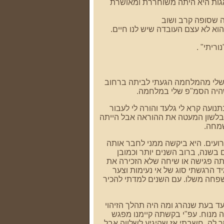
אגות היא היתה משוחררת ומאושרת
ה שסופה קרב ושוב
וא לא עצם העובדה שיש לנו חיים.
ריתי" .
 שלי מהמלחמה הגעתי לביתה ברחוב
שהיה הסמ"פ שלי במלחמה.
לנו התחילו בתנועה קרא לי גלעד והורה לי לעבור
י בלשון המעטה את ההוראה אבל הייתה
שמחה.
ועים. היא ביקשה ממני לחבר אותה
בשנה, ברוב השנים יותר וכמובן
תה פגישה או שיחה שלא הזכירה את
ד הרגשתי סוג של אי נעימות וצער
שפחה משלו. עם השנים למדתי להכיר
ד בעת שנהרג ומה היה תהלך הזיהוי
 מנוח. עפ"י בקשתה קיימנו מפגש
 לה, חשבתי אז שהיגיע לשלווה אבל