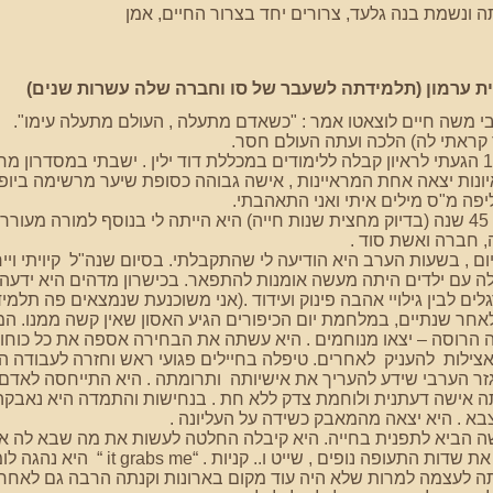
ונשמת בנה גלעד, צרורים יחד בצרור החיים, אמן
ית ערמון (תלמידתה לשעבר של סו וחברה שלה עשרות שנים)
 משה חיים לוצאטו אמר : "כשאדם מתעלה , העולם מתעלה עימו".
 קראתי לה) הלכה ועתה העולם חסר.
נות יצאה אחת המראיינות , אישה גבוהה כסופת שיער מרשימה ביופי
פה מ"ס מילים איתי ואני התאהבתי.
מאז לאורך 45 שנה (בדיוק מחצית שנות חייה) היא הייתה לי בנוסף למורה 
חברה ואשת סוד .
יום , בשעות הערב היא הודיעה לי שהתקבלתי. בסיום שנה"ל קיויתי ויי
 עם ילדים היתה מעשה אומנות להתפאר. בכישרון מדהים היא ידעה ל
גלים לבין גילויי אהבה פינוק ועידוד .(אני משוכנעת שנמצאים פה תלמ
חר שנתיים, במלחמת יום הכיפורים הגיע האסון שאין קשה ממנו. המ
ה הרוסה – יצאו מנוחמים . היא עשתה את הבחירה אספה את כל כוח
ילות להעניק לאחרים. טיפלה בחיילים פגועי ראש וחזרה לעבודה הח
ר הערבי שידע להעריך את אישיותה ותרומתה . היא התייחסה לאדם
תה אישה דעתנית ולוחמת צדק ללא חת . בנחישות והתמדה היא נאבקה ע
בא . היא יצאה מהמאבק כשידה על העליונה .
ה הביא לתפנית בחייה. היא קיבלה החלטה לעשות את מה שבא לה א
היא אהבה את שדות התעופה נופים , ש
ה לעצמה למרות שלא היה עוד מקום בארונות וקנתה הרבה גם לאחרי