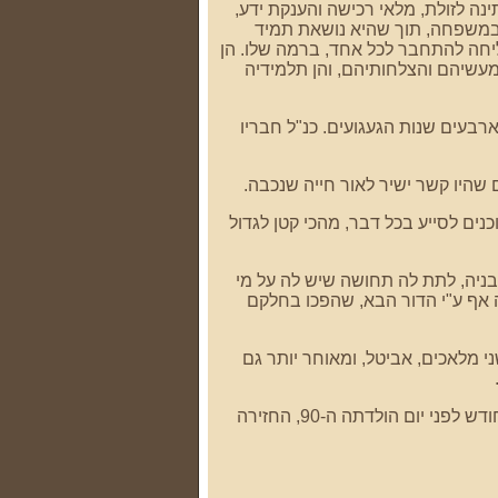
נה לזולת, מלאי רכישה והענקת ידע,
ובמשפחה, תוך שהיא נושאת תמיד
יחה להתחבר לכל אחד, ברמה שלו. הן
מעשיהם והצלחותיהם, והן תלמידיה
ארבעים שנות הגעגועים. כנ"ל חבריו
 שהיו קשר ישיר לאור חייה שנכבה.
נים לסייע בכל דבר, מהכי קטן לגדול
בניה, לתת לה תחושה שיש לה על מי
 אף ע"י הדור הבא, שהפכו בחלקם
 מלאכים, אביטל, ומאוחר יותר גם
מזה זמן עברה סו מ"יש לי כל כך הרבה לעשות" ל"נו כבר", עד שאתמול, פחות מחודש לפני יום הולדתה ה-90, החזירה