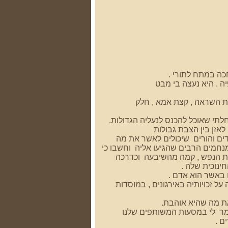
ה . היא נעצה בי מבט
מעוררת השראה , קצת אמא , חלק
חלתי שאוכל להכנס לנעליה הגדולות.
אזן בין הצבת גבולות
ידים והורים שיכולים לאשר את מה
נחמים הרבים שהגיעו אליה וחשבו כי
ות הנפש , קמה מהשיבעה וכדרכה
ינוכית שלה .
 באשר הוא אדם .
ל זכויותיה באירגונים , במוסדות
ת מה שהיא אוהבת.
ייט ו.. קניות . “it grabs me “ היא נהגה לומר לי במסעות המשותפים שלנו
ם .