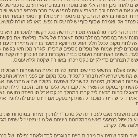
ם לאחר מכן חזרה אלי שוב מוטרדת בפרטי האירועים. סו כפי שכו
יג את שרצתה וכך הבאתי אותה למפגש עם הרב הצבאי הראשי ווייס 
דת. הצוות בראשות הרב קיים מספר דיונים ולדיון הסופי הבאתי את 
פנתה אלי ואמרה שסוף סוף יש לה שלוות נפש. מאז לא חזרה לנושא.
ונות החליטה סו להנהיג מסורת חדשה בכל הקשור לאזכרות, היא בק
מונה עשר במספר במהלך טקס האזכרה של גלעד. מילאתי את בקשתה 
ה לתת מקום לכלל חללי הפלוגה דווקא במועד בו היא מתייחדת עם בנ
כרים לציין שמות של נופלים נוספים שהכירו. לאחר מכן היא בקשה 
לעד. בשנים האחרונות העומס בבית הקברות ביום הזיכרון היה קשה מ
עות הצהרים כדי לקיים טקס זיכרון באווירה שקטה וללא עומס.
שנים פעלתי בחשאי כדי שסו תוזמן להיות נציגת המשפחות השכולות 
ש מחשש שהיא לא תבחר לתפקיד. מכל מקום יום לפני האירוע התבש
פחות השכולות, מיהרתי לבשר לה ושמעתי בקולה שהיא מתרגשת. אחר
להשתתף בטקס ולהשאיר את קברו של גלעד מיותם. הסברתי לה שה
נדאג לנוכחות מלאה ליד קברו במהלך הטקס אבל סו הייתה נחושה ו
אמרה לי שהייתה מוכנה להשתתף בטקס אם היו נותנים לה להגיד את תפ
.
ם נחשפתי מעט לעבודתה של סו כד"ר לחינוך מיוחד במוסדות שונים,
לוגה שלנו לקרב.
ישה חזקה שחיה את מרבית חייה הבוגרים לבד ולאחר נפילתו של בנ