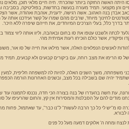
ו היתה האשה החזקה ביותר שהכרתי. חיה חיים מלאי תוכן, מלאים נתי
ים והן מקצועי. תמיד מעורה בנעשה בחדשות, בפוליטיקה, בסביבה 
ב אבדן בנה האהוב. אשה רגישה, ידענית, אוהבת ואהודה, אשר הצל
טודנטים לחינוך מיוחד, שרבים מהם שמרו על קשר ועידכנו אותה על 
תר בדרך כלל, בעלי הצרכים המיוחדים, את חייהם שיפרה ללא היכר.
לעד לכתה ולשבט עטפו את סו בחום ובאהבה, וליוו אותה ליווי צמוד ב
ו ופיקודיו, אשר כולם הוכיחו רעות אמיתית מהי.
להודות לאנשים הנפלאים האלה, אשר מילאו את חייה של סו אור, משום
ל סו הרימו את מצב רוחה, עם ביקורים קבועים ולא קבועים, תמיד מוכ
, בני משפחתה, משך השנים האלה, להיות לה למשפחה חליפית, למעין 
שתמיד יהיה שם בשבילה בכל מצב, ובשנים האחרונות הורמה הכפפה
נה, עת חשה בהעדרו של בנה בצורה הכי חדה, נכנסו לתמונה עוד שני
חנו מודים להם על הסבלנות והמסירות אין קץ, והחום שהרעיפו על סו.
לבורא.
 לנצח ומחה ה' אלוקים דמעה מעל כל פנים