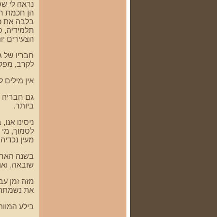
נראה לי שס
הן חכמת חי
בלבה את כא
תלמידיה, ס
הצעירים יו
חבריו של ג
לקרב, מפקד
אין מילים 
גם חבריה ש
ביותר.
ניסינו אנו
לסמוך, מי 
מעין נכדיה.
בשנה האחרו
שובאה, ואנ
את נשמתה 
בילע המוות