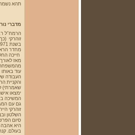
תהא נשמתה 
מדברי נור
הרמח"ל רבי
זוהרקי (כך
בשנת 1971 הגעתי לראיון קבלה ללימודים במכללת דוד ילין . ישבתי במסדרון מחכה במתח לתורי .
מחדר הראיו
חייכה החלי
מהמשפחה, 
עוד באותו 
העבודה שלה
והקניית הר
שאמרתי) לא
ימצאו איש
המשיכה באצ
גם עם המגז
זוהרקי היי
השלטון ובצ
סיום הפרש
בעולם. קנת