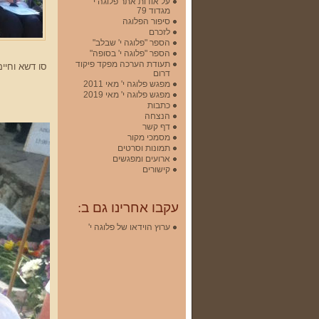
על אודות אתר פלוגה י'
מגדוד 79
סיפור הפלוגה
לזכרם
הספר "פלוגה י' שבלב"
הספר "פלוגה י' בסופה"
תעודת הערכה מפקד פיקוד
סו דשא וחיי
דרום
מפגש פלוגה י' מאי 2011
מפגש פלוגה י' מאי 2019
כתבות
הנצחה
דף קשר
מסמכי מקור
תמונות וסרטים
ארועים ומפגשים
קישורים
עקבו אחרינו גם ב:
ערוץ הוידאו של פלוגה י'