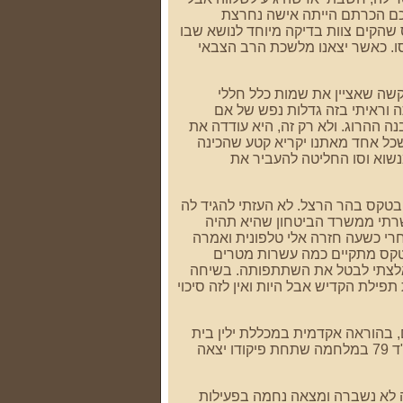
לכם הכרתם הייתה אישה נחרצת
שהקים צוות בדיקה מיוחד לנושא שבו
סו. כאשר יצאנו מלשכת הרב הצבאי
שה שאציין את שמות כלל חללי
וראיתי בזה גדלות נפש של אם
ה ההרוג. ולא רק זה, היא עודדה את
שכל אחד מאתנו יקריא קטע שהכינה
נשוא וסו החליטה להעביר את
בטקס בהר הרצל. לא העזתי להגיד לה
רתי ממשרד הביטחון שהיא תהיה
י כשעה חזרה אלי טלפונית ואמרה
טקס מתקיים כמה עשרות מטרים
נאלצתי לבטל את השתתפותה. בשיחה
ילת הקדיש אבל היות ואין לזה סיכוי
 בהוראה אקדמית במכללת ילין בית
הכרם, בסיוע בטיפול בנפגעי ראש מהמלחמה ביניהם של מוני ניצני ז"ל שהיה מג"ד 79 במלחמה שתחת פיקודו יצאה
ה לא נשברה ומצאה נחמה בפעילות