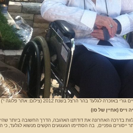
רי באזכרה לגלעד בהר הרצל בשנת 2012 (צילום: אתר פלוגה י')
 וייס (אחיין של סו)
ר ייסורים גופניים,
בה הסתיימו הגעגועים הקשים מנשוא לגלעד, כי הי