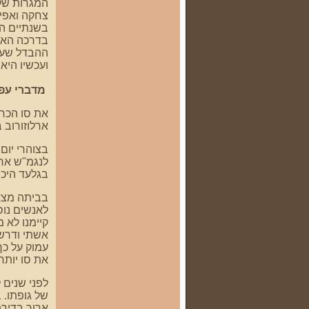
המגרות שלה
צחקה ואפיל
בשנתיים הא
בדרכה האצי
ההבדל שעש
ועכשיו היא 
מדברי עפר
את סו הכר
ארלוזורוב 
לנגמ"ש אחר
בגלעד היכו
בביתה מצאת
לאנשים נוס
קיימנו לא 
אשתי ודרשה
עמוק על כך
את סו יותר
לפני שנים 
של גופתו. 
ארוך בדירת