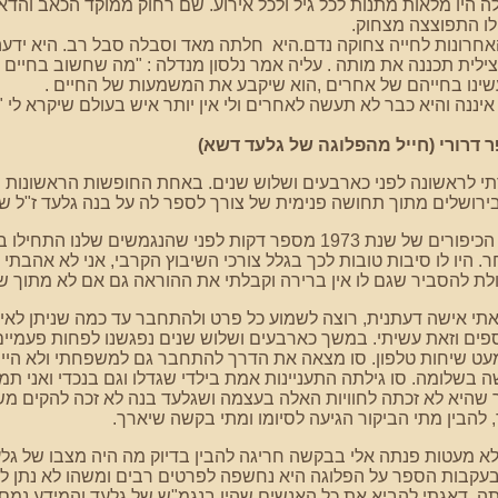
 היו מלאות מתנות לכל גיל ולכל אירוע. שם רחוק ממוקד הכאב והד
ו התפוצצה מצחוק.
חרונות לחייה צחוקה נדם.היא חלתה מאד וסבלה סבל רב. היא ידע
לית תכננה את מותה . עליה אמר נלסון מנדלה : "מה שחשוב בחיים ה
ינו בחייהם של אחרים ,הוא שיקבע את המשמעות של החיים .
איננה והיא כבר לא תעשה לאחרים ולי אין יותר איש בעולם שיקרא לי "נו
 דרורי (חייל מהפלוגה של גלעד דשא)
תי לראשונה לפני כארבעים ושלוש שנים. באחת החופשות הראשונות
בירושלים מתוך תחושה פנימית של צורך לספר לה על בנה גלעד ז"ל 
בצוהרי יום הכיפורים של שנת 1973 מספר דקות לפני שהנגמשים ש
. היו לו סיבות טובות לכך בגלל צורכי השיבוץ הקרבי, אני לא אהבת
לת להסביר שגם לו אין ברירה וקבלתי את ההוראה גם אם לא מתוך 
י אישה דעתנית, רוצה לשמוע כל פרט ולהתחבר עד כמה שניתן לאיר
פים וזאת עשיתי. במשך כארבעים ושלוש שנים נפגשנו לפחות פעמיים 
מעט שיחות טלפון. סו מצאה את הדרך להתחבר גם למשפחתי ולא היי
 בשלומה. סו גילתה התעניינות אמת בילדי שגדלו וגם בנכדי ואני תמי
 שהיא לא זכתה לחוויות האלה בעצמה ושגלעד בנה לא זכה להקים מ
, להבין מתי הביקור הגיעה לסיומו ומתי בקשה שיארך.
לא מעטות פנתה אלי בבקשה חריגה להבין בדיוק מה היה מצבו של גלע
בעקבות הספר על הפלוגה היא נחשפה לפרטים רבים ומשהו לא נתן לה
ה, דאגתי להביא את כל האנשים שהיו בנגמ"ש של גלעד והמידע נמסר