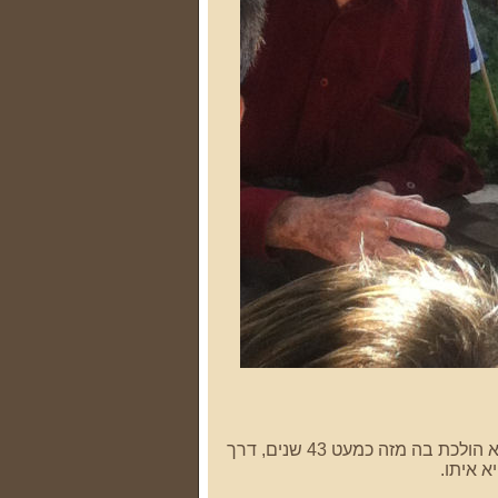
התכנסנו ללוות בדרכה האחרונה את דודתנו האהובה, הדרך החשובה ביותר שהיא הולכת בה מזה כמעט 43 שנים, דרך
א איתו.