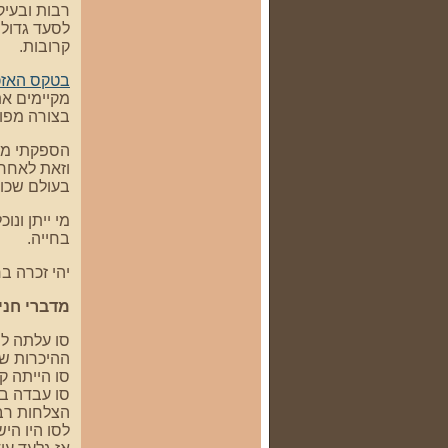
רבות ובעי
לסעד גדול.
קרובות.
בטקס האזכר
מקיימים את
בצורה מפו
הספקתי מא
וזאת לאחר 
בעולם שכול
מי ייתן ונ
בחייה.
יהי זכרה בר
מדברי חני 
סו עלתה לישראל בשנת 
ההיכרות שלי איתה התח
סו הייתה ק
סו עבדה בב
הצלחות רב
לסו היו הי