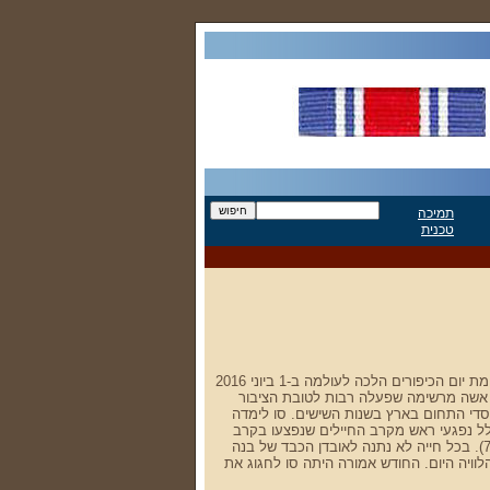
תמיכה
טכנית
סו דשא אמו של גלעד דשא ז"ל שהיה הסמ"פ שלנו במלחמת יום הכיפורים הלכה לעולמה ב-1 ביוני 2016
ב- 2 ביוני 2016. סו דשא היתה אשה מרשימה שפעלה רבות לטובת הציבור
יסדי התחום בארץ בשנות השישים. סו לימדה
לל נפגעי ראש מקרב החיילים שנפצעו בקרב
ביניהם מוני ניצני ז"ל שהיה המג"ד שלנו במלחמה (גדוד 79). בכל חייה לא נתנה לאובדן הכבד של בנה
וויה היום. החודש אמורה היתה סו לחגוג את