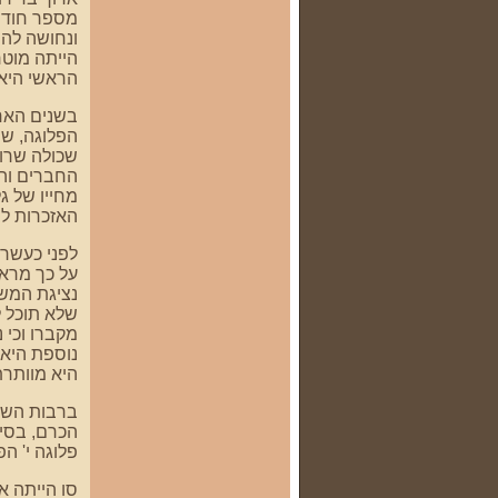
מספר חודשי
ונחושה להש
הייתה מוטר
הראשי היא 
בשנים האחר
הפלוגה, ש
שכולה שרוצ
החברים והמ
מחייו של ג
האזכרות לש
לפני כעשר 
על כך מרא
נציגת המש
שלא תוכל 
מקברו וכי 
נוספת היא 
היא מוותרת
ברבות השני
פלוגה י' הפ
סו הייתה א