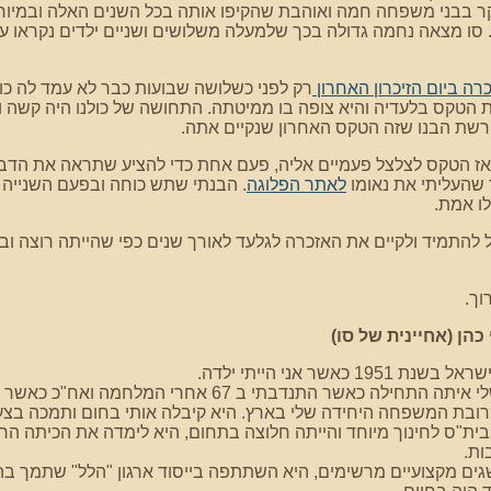
קר בבני משפחה חמה ואוהבת שהקיפו אותה בכל השנים האלה ובמיו
 סו מצאה נחמה גדולה בכך שלמעלה משלושים ושניים ילדים נקראו על
ה ביום הזיכרון האחרון
רק לפני כשלושה שבועות כבר לא עמד לה כו
 הטקס בלעדיה והיא צופה בו ממיטתה. התחושה של כולנו היה קשה ו
רשת הבנו שזה הטקס האחרון שנקיים אתה.
ז הטקס לצלצל פעמיים אליה, פעם אחת כדי להציע שתראה את הדבר
שהעליתי את נאומו
לאתר הפלוגה
. הבנתי שתש כוחה ובפעם השנייה 
ו אמת.
וכל להתמיד ולקיים את האזכרה לגלעד לאורך שנים כפי שהייתה רוצה 
וך.
כהן (אחיינית של סו)
1951 כאשר אני הייתי ילדה.
ילה כאשר התנדבתי ב 67 אחרי המלחמה ואח"כ כאשר עליתי לארץ בשנת 68.
רובת המשפחה היחידה שלי בארץ. היא קיבלה אותי בחום ותמכה בצע
ית"ס לחינוך מיוחד והייתה חלוצה בתחום, היא לימדה את הכיתה הרא
ות.
שגים מקצועיים מרשימים, היא השתתפה בייסוד ארגון "הלל" שתמך בהור