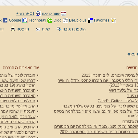
שווה קריאה
HOTחדש +
k
Google
Technorati
Digg
Del.icio.us
Favorites
הוספת תגובה
שלח
הדפסה
דוו
הנצחה
חדשים
עוד מאמרים מ הנצחה
גרסת אינטרנט ליום הזכרון 2013
חוברת לזכרו של ג'ורג'
 חללי הפלוגה - יום הזכרון לחללי צה"ל, ה' אייר
דבריו של יחיעם ששן ב
הרצל ברגיג (19 בנובמבר 1954)
רו של גלעד דשא
האזכרה השנתית ה-52 ליהודה שאול ירד ז"ל, 1 בספטמבר 2025
 נפטר
האזכרה השנתית ה-51 ליהודה שאול ירד ז"ל, 8 באוקטובר 2024
 Gilad's Guitar
גן גלעד בסלעית שבב
 ששון לזכרו של מוני ניצני בטקס גילוי המצבה
הרב אילעאי מדבר בבית הקב
רו של מוני מפי יחיעם ששון מ"פ י' במלחמה בטקס
הענקת יין שהכין עפר
למותו
שער זיכרון לזאב נוימ
 גיבוריה
החיים שאחרי המלחמ
וני) ניצני, מג"ד 79 במלחמת יום הכיפורים
החובש, הרב זאב נוימן
ם בסוכות בבית משפחת צור, ספטמבר 2012
דברים לפטירתו של זאב
דברי יחיעם ששון המ"פ