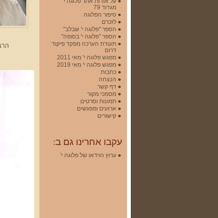
על אודות אתר פלוגה י'
מגדוד 79
סיפור הפלוגה
לזכרם
הספר "פלוגה י' שבלב"
הספר "פלוגה י' בסופה"
תעודת הערכה מפקד פיקוד
הרב
דרום
מפגש פלוגה י' מאי 2011
מפגש פלוגה י' מאי 2019
כתבות
הנצחה
דף קשר
מסמכי מקור
תמונות וסרטים
ארועים ומפגשים
קישורים
עקבו אחרינו גם ב:
ערוץ הוידאו של פלוגה י'