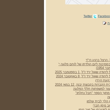
Twitter
Faceboo
ח
- הרצל ברגיג הי"ד
סמיכות ליום הולדתו של לוחם פלוגה י'
קעת הירדן
רות בקבוצת יבנה, 12 במאי 2024
 צור למשפחות חללי הפלוגה
ן מתוך הספר "חבל נחלתו"
ה
 הלך לבית עולמו
 נוימן חברי
 לפטירתו של זאב נוימן