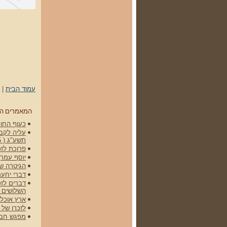
עמוד הבית
|
המאמרים ה
כעוף החול 
עליה לקברי
תשע"ג ( 15 באפריל 2012)
פרוכת לזכ
יוסף עמרן
הגיטרה של גלעד -
דברי יחעם
דברים לזכ
השלושים 
ארץ אוכלת
לזכרו של שלמה (מ
מפגש חברי