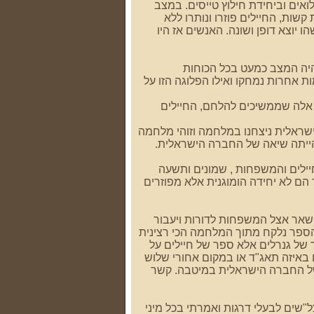
ואים וביחידת חילוץ טייסים. במצב
שות, החיילים פוזרו ונותרו ללא
וצא דופן ושונה. האנשים אז היו
יה המצב כמעט בכל הכוחות
ת אחרות נמחקו ואילו הפלוגה הזו על
אלה שממשיכים להלחם, החיילים
שראלית ניצחנו במלחמה וזוהי מלחמה
 הייתה שיאה של החברה הישראלית.
ילים והמשפחות , שמונים ותשעה
הם לא יחידה הומוגנית אלא מפוזרים
שאר אצל המשפחות לדורות ויעבור
 שהספר נלקח מתוך המלחמה הכי רצינית
של גנרלים אלא ספר של חיילים על
 באיזה תאג"ד או במקום אחורי שלוש
 של החברה הישראלית במיטבה. קשר
ל"שים לבעלי דרגות ואמרתי בכל מיני