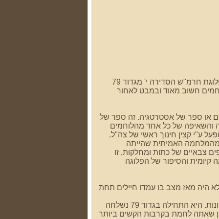
" ששלחת לי המתאר את קורותיה של פלוגת חרמ"ש הסדירה י' מגדוד 79
חמים חשוב מאוד ובמבט לאחור
ים או ספר של אסטרטגיה. זה ספר של
גה והשאיפה של כל אחד מהלוחמים
על ע"י קצין חינוך ראשי של צה"ל.
ת מהמלחמה האמיתית שהייתה
 צבאיים של כתות ומחלקות, זו
קיומית והסיפור של הפלוגה
א היה מאז מצב בו עמדו חיילים תחת
המיוחד בפלוגה הזו שהיא נופצה ופוזרה בין כוחות רבים אחרים בגזרות לחימה שונות. היא התחילה בגדוד 79 נשלחה
הלך הלחימה פוזרה לרוחב כל החזית, לגדוד 184 של חטיבה 14 (היכן שאתה לחמת בקרבות הקשים ביותר