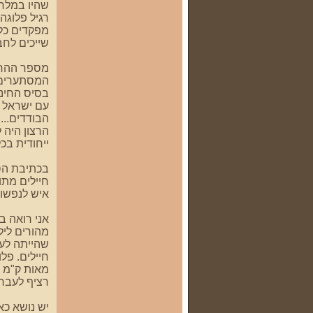
שהיו במלחמ
רגיל פלוגה
מפקדים כל 
שייכים לחב
מספר ההרו
המסתערים ב
בסיס החינו
עם ישראל 
הבודדים...
הרצון היה 
ייחודית בכ
בכתיבת הס
חיילים מתו
איש לנפשו.
אני רואה ב
מהורים ליל
שהייתה לעם
חיילים. פל
מאות ק"מ מ
רציף לעבר 
יש נושא כא