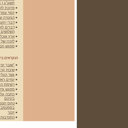
תשע"ג ( 15 באפריל 2012)
פרוכת לזכ
יוסף עמרן
הגיטרה של גלעד -
דברי יחעם
דברים לזכ
השלושים 
ארץ אוכלת
לזכרו של שלמה (מ
מפגש חברי
הנקראים ביו
"שובך יונים" הסר
שיבוץ קרב
גשר הגליל
יומיים רא
רשימת הח
מפגש גדוד 79 ופלוגה י' ונסיעה
ביניהם
בספטמבר 008
יזכור
התנדבות 