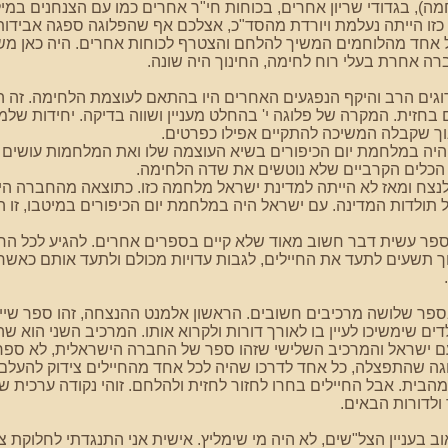
ה), בגדודי שריון אחרים, בכוחות חי"ר אחרים כמו עם הצנחנים במיל
 כזו הייתה נעלמת ויורדת מהסד"כ, אצלכם אף שהפלוגה ספגה אבידות ק
אחד מהלוחמים המשיך להלחם והצטרף לכוחות אחרים. היה כאן משהו י
רה אחרת בעלי רוח לחימה, החינוך היה שונה.
גים הרב והיקף הנפגעים האחרים היו בהתאם לעוצמת הלחימה. זה ה
חזית. המקרה של פלוגה י' בהחלט מעניין ושווה בדיקה. יחידות שלמו
ך שקבלה המשיכה להתקיים אפילו כפרטים.
היה במלחמת יום הכיפורים בשיא העוצמה שלו ואת המלחמות עושים 
 הכלים הקרביים שלא נוטשים את שדה הלחימה.
לנצח ומאז לא הייתה למדינת ישראל מלחמה כזו. כתוצאה מהחברה הי
ל תולדות המדינה. עם ישראל היה במלחמת יום הכיפורים במיטבו, זו
פר עשית דבר חשוב מאוד שלא קיים בספרים אחרים. להגיע לכל החי
ך תשעים לתעד את החיילים, לגבות עדויות מכולם ולתעד אותם כאשר 
ספר שלושה מרכיבים חשובים. הראשון אלמנט ההנצחה, זהו ספר שיי
דים שימשיכו לעיין בו לאורך דורות ולקרוא אותו. המרכיב השני הוא
 ישראל והמרכיב השלישי שזהו ספר של החברה הישראלית, לא ספר 
וגה שהתפצלה, כל אחד לדרכו שהיה לכל אחד מהחיילים צידוק להעלם
הבית. אבל החיילים בחרו לחזור לחזית ולהלחם. זוהי נקודה ערכית
ולדורות הבאים.
וב בעניין הצל"שים, לא היה מי שימליץ. אישית אני התנגדתי לחלוקת צ