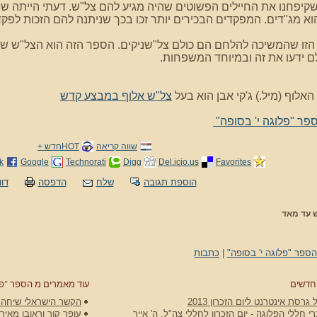
שקיפחנו את החיילים הפשוטים שהיה מגיע להם צל"ש. דעתי הייתה ש
 מג"דים. המפקדים הבכירים יותר זכו בכך שניתנה להם הזכות לפק
הזו שהמשיכה להלחם הם כולם צל"שניקים. הספר הזה הוא הצל"ש של ח
 ידעו את זה ובמיוחד המשפחות.
האלוף (מיל.) ג'קי אבן הוא בעל
צל"ש אלוף במבצע קדש
פר "פלוגה י' בסופה"
שווה קריאה
HOTחדש +
k
Google
Technorati
Digg
Del.icio.us
Favorites
הוספת תגובה
שלח
הדפסה
דוו
ש עד מאד
הספר "פלוגה י' בסופה"
|
כתבות
חדשים
עוד מאמרים מ הספר "פלו
גרסת אינטרנט ליום הזכרון 2013
הקשר הישראלי שיחה ע
 חללי הפלוגה - יום הזכרון לחללי צה"ל, ה' אייר
עופר קוך וראובן מאירי בקשר ה