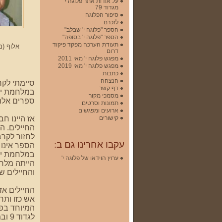
על אודות אתר פלוגה י'
מגדוד 79
סיפור הפלוגה
לזכרם
הספר "פלוגה י' שבלב"
הספר "פלוגה י' בסופה"
תעודת הערכה מפקד פיקוד
אלוף (מי
דרום
מפגש פלוגה י' מאי 2011
מפגש פלוגה י' מאי 2019
כתבות
הנצחה
סיימתי לקר
דף קשר
במלחמת יו
מסמכי מקור
ספרים אלה
תמונות וסרטים
ארועים ומפגשים
קישורים
אז היינו ח
החיילים. ה
לחזור לקרב
עקבו אחרינו גם ב:
הספר אינו
במלחמת יום
ערוץ הוידאו של פלוגה י'
הייתה מלחמ
והחיילים ש
החיילים אז
אש כזו ותח