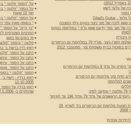
על "הספר פלוגה י' ב
רו של גלעד דשא
על הספר "פלוגה י' ב
 נפטר
תוך 10 שעות
 Gilad's Guitar
על הספר "פלוגה י' ב
 ששון לזכרו של מוני ניצני בטקס גילוי המצבה
י' בסופה מאת עפר דרו
רו של מוני מפי יחיעם ששון מ"פ י' במלחמה בטקס
"כך היינו" על הספר "פ
למותו
הפרטים מצטרפים ל'מ
 גיבוריה
מי במים ומי באש
וני) ניצני, מג"ד 79 במלחמת יום הכיפורים
פלוגה י' והספר "פלוגה
ם בסוכות בבית משפחת צור, ספטמבר 2012
ראיון רדיו ברשת ב' בתוכנית
כתבו על הספר "פלוגה
כתבו על הספר: עיתון שריון
תר
כתבו על הספר: עיתון במח
ט על גדוד 9 במלחמת יום הכיפורים
כתבו על הספר: מוסף ספרי
י
הספר "פלוגה י' בסופה
ים חזית סיני מלחמת יום הכיפורים
ראיון ברדיו - רשת ב',
שונים למלחמה
12.10.2005
ללים
ראיון ברדיו על הספר "
 לסיני
שהתקיים ב- 2.5.2006
כתבה על היומיים הראשונים של גדוד 79 וגדוד 196 עד לאיחוד
טקס חנוכת תצוגת מלחמת יום הכיפורים ביד לשריון, 28
2
ליחידות אחרות