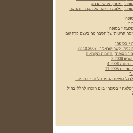
סופה", מסמך אנושי מרתק
סופה", פלוגה היוצאת אל הקרב ונמחקת
סופה"
רי
לוגה י' בסופה"
סה קריטית' של הסבר מה בעצם קרה שם
 י' בסופה"
 "קשר ישראלי" - 22.10.2007
 י' בסופה", תגובות מקוראים
 3.2006
נה 4.2006
ם 11.2005
"
 לרגל הוצאת הספר פלוגה י' בסופה -
פלוגה י' בסופה" ביום הזכרון לחללי צה"ל