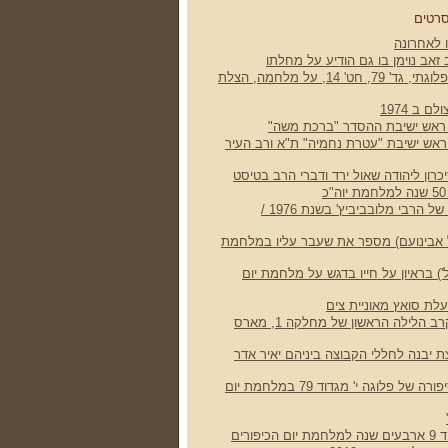
סרטים
 לאחרונה
זאב נוימן בו גם הודיע על מחלתו
הרב זאב נוימן, חובש פלוגתי, גד' 79, חט' 14, על מלחמה, הצלת
ם ב 1974
 ראש ישיבת ההסדר "ברכת משה"
 ראש ישיבת "עטרת נחמיה" ת"א ורב העיר
רון ליהודה שאול ירד ודברי הרב בטיסט
עפר צור זוכה ללחיצה של הרבי מלובביביץ' בשנת 1976 /
ל אבינועם) מספר את שעבר עליו במלחמת
') בראיון על חייו בדגש על מלחמת יום
תעלת סואץ מאוניית צים
עופר קוך מתאר את קרב הלילה הראשון של מחלקה 1, מארס
ת יבנה לחללי הקבוצה ביניהם יאיר אדר
הסרט "כעוף החול" סיפורה של פלוגה י' מגדוד 79 במלחמת יום
פורים