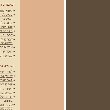
המאמרים ה
כעוף החול 
עליה לקברי
תשע"ג ( 15 באפריל 2012)
פרוכת לזכ
יוסף עמרן
הגיטרה של גלעד -
דברי יחעם
דברים לזכ
השלושים 
ארץ אוכלת
לזכרו של שלמה (מ
מפגש חברי
הנקראים ביו
"שובך יונים" הסר
שיבוץ קרב
גשר הגליל
יומיים רא
רשימת הח
מפגש גדוד 79 ופלוגה י' ונסיעה
ביניהם
בספטמבר 008