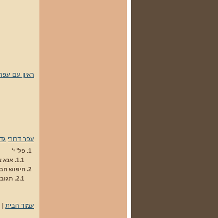
ראיון עם עפר 
עפר דרורי
גדוד
1.
פל' י'
1.1.
אנא צ
2.
חיפוש חב
2.1.
תגובה
עמוד הבית
|