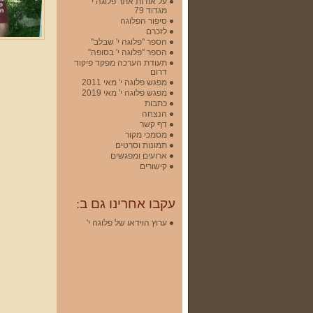
על אודות אתר פלוגה י'
מגדוד 79
סיפור הפלוגה
לזכרם
הספר "פלוגה י' שבלב"
הספר "פלוגה י' בסופה"
תעודת הערכה מפקד פיקוד
דרום
מפגש פלוגה י' מאי 2011
מפגש פלוגה י' מאי 2019
כתבות
הנצחה
דף קשר
מסמכי מקור
תמונות וסרטים
ארועים ומפגשים
קישורים
עקבו אחרינו גם ב:
ערוץ הוידאו של פלוגה י'