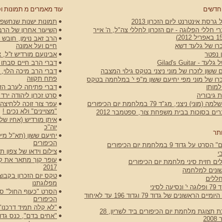
חדשים
עוד מאמרים מ תמונות ו
גרסת אינטרנט ליום הזכרון 2013
תמונות ישנות שנחשפו
 חללי הפלוגה - יום הזכרון לחללי צה"ל, ה' אייר
השיעור אחרון של הרב 
רו של גלעד דשא
חיים ועל אמונה
 נפטר
אבינועם מורדיש ז''ל, צול
 Gilad's Guitar
דברי הרב חיים סבתו
 ששון לזכרו של מוני ניצני בטקס גילוי המצבה
דברי הרב מיכה הלוי,
פתח תקווה
רו של מוני מפי יחיעם ששון מ"פ י' במלחמה בטקס
למותו
דברי פתיחה לערב הזיכ
 גיבוריה
סרט זכרון ליהודה ירד 50 שנה למלחמת יוה"כ
וני) ניצני, מג"ד 79 במלחמת יום הכיפורים
"מצויינים" ולא נכים !
ם בסוכות בבית משפחת צור, ספטמבר 2012
איתן מורדיש (אחיו ש
יוה"כ
תר
יחיעם ששון (תא"ל מיל
הכיפורים
ט על גדוד 9 במלחמת יום הכיפורים
צילום וידאו של צפון 
י
ים חזית סיני מלחמת יום הכיפורים
2017
שונים למלחמה
טקס יום הזכרון בקבוצ
ללים
מפלוגתנו
 לסיני
כתבה על היומיים הראשונים של גדוד 79 וגדוד 196 עד לאיחוד
הכיפורים
"לא קלה תמיד דרכנו"
טקס חנוכת תצוגת מלחמת יום הכיפורים ביד לשריון, 28
"אחים בדם", כנס גדוד 9 ארבעים שנה למלחמת יום הכי
2