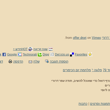
דרורי
from
Vimeo
on
offer drori
.
שווה קריאה
HOTחדש +
k
Google
Technorati
Digg
Del.icio.us
Favorites
הוספת תגובה
שלח
הדפסה
דוו
 79
פלוגה י'
מלחמת יום הכיפורים
רף דואל כדי שאוכל להשיב, תודה עפר דרורי
רים
 ליוסי
תמונות וסרטים
|
כתבות