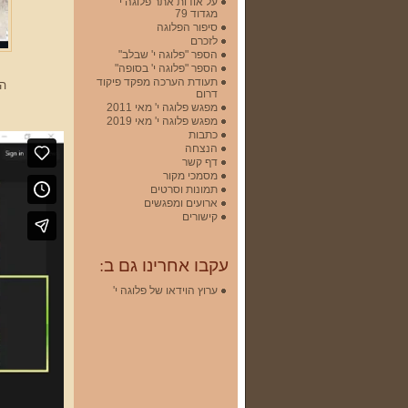
על אודות אתר פלוגה י'
מגדוד 79
סיפור הפלוגה
לזכרם
הספר "פלוגה י' שבלב"
הספר "פלוגה י' בסופה"
תעודת הערכה מפקד פיקוד
הר
דרום
מפגש פלוגה י' מאי 2011
מפגש פלוגה י' מאי 2019
כתבות
הנצחה
דף קשר
מסמכי מקור
תמונות וסרטים
ארועים ומפגשים
קישורים
עקבו אחרינו גם ב:
ערוץ הוידאו של פלוגה י'