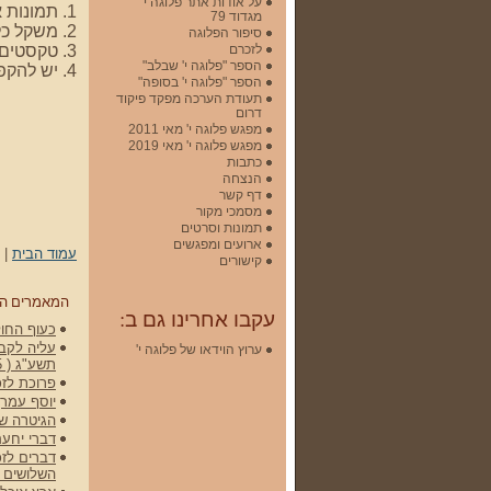
על אודות אתר פלוגה י'
1. תמונות או חומרים סרוקים אחרים צריכים להיות ברוחב שלא יעלה על 580 פיקסלים (6 אינצ')
מגדוד 79
2. משקל כל תמונה לא יעלה על 200K (כדי שהדף יעלה במהירות)
סיפור הפלוגה
לזכרם
3. טקסטים כתובים (לא סרוקים) לא מוגבלים באורכם.
הספר "פלוגה י' שבלב"
4. יש להקפיד לרשום בכותרת את שם החייל המיועד להנצחה.
הספר "פלוגה י' בסופה"
תעודת הערכה מפקד פיקוד
דרום
מפגש פלוגה י' מאי 2011
מפגש פלוגה י' מאי 2019
כתבות
הנצחה
דף קשר
מסמכי מקור
תמונות וסרטים
ארועים ומפגשים
עמוד הבית
|
קישורים
המאמרים ה
עקבו אחרינו גם ב:
כעוף החול 
עליה לקברי
ערוץ הוידאו של פלוגה י'
תשע"ג ( 15 באפריל 2012)
פרוכת לזכ
יוסף עמרן
הגיטרה של גלעד -
דברי יחעם
דברים לזכ
השלושים 