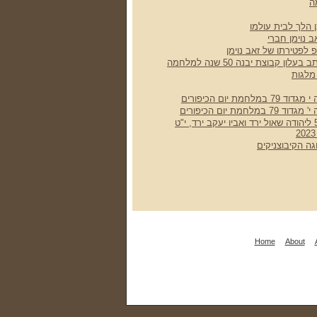
ה
 הלך לבית עולמו
 נוימן חברי
 לפטירתו של זאב נוימן
ן קבוצת יבנה 50 שנה למלחמה
מלגות
מת יום הכיפורים
חמת יום הכיפורים
האזכרה השנתית ה-50 ליהודה שאול ירד ואביו יעקב ירד, י"ט
ה הקיבוצניקים
Home
About