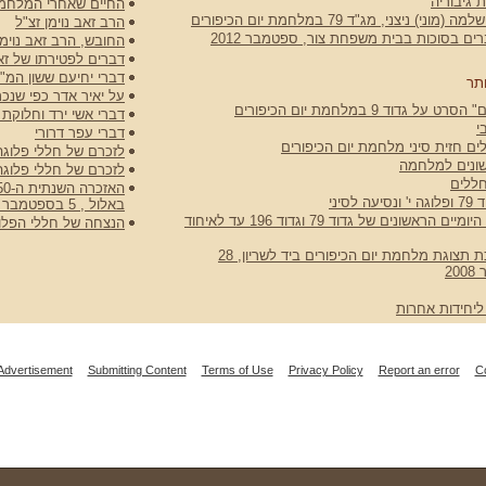
 גיבוריה
החיים שאחרי המלחמ
וני) ניצני, מג"ד 79 במלחמת יום הכיפורים
הרב זאב נוימן זצ"ל
ם בסוכות בבית משפחת צור, ספטמבר 2012
החובש, הרב זאב נוימן
דברים לפטירתו של זאב
דברי יחיעם ששון המ"פ
תר
על יאיר אדר כפי שנכתב בעלו
ט על גדוד 9 במלחמת יום הכיפורים
דברי אשי ירד וחלוקת 
י
דברי עפר דרורי
ים חזית סיני מלחמת יום הכיפורים
לזכרם של חללי פלוגה י מגדוד 79 במלח
שונים למלחמה
לזכרם של חללי פלוגה י' מגדוד 79 במל
ללים
 לסיני
באלול , 5 בספטמבר 2023
כתבה על היומיים הראשונים של גדוד 79 וגדוד 196 עד לאיחוד
הנצחה של חללי הפלוג
טקס חנוכת תצוגת מלחמת יום הכיפורים ביד לשריון, 28
2
ליחידות אחרות
Advertisement
Submitting Content
Terms of Use
Privacy Policy
Report an error
C