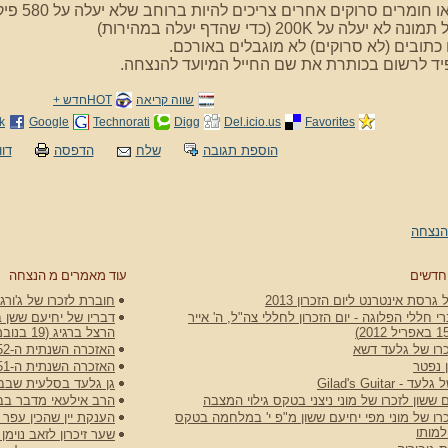
שווה קריאה
HOTחדש +
k
Google
Technorati
Digg
Del.icio.us
Favorites
הוספת תגובה
שלח
הדפסה
דוו
הנצחה
חדשים
עוד מאמרים מ הנצחה
גרסת אינטרנט ליום הזכרון 2013
חוברת לזכרו של ג'ורג'
 חללי הפלוגה - יום הזכרון לחללי צה"ל, ה' אייר
דבריו של יחיעם ששן ב
הרצל ברגיג (19 בנובמבר 1954)
רו של גלעד דשא
האזכרה השנתית ה-52 ליהודה שאול ירד ז"ל, 1 בספטמבר 2025
 נפטר
האזכרה השנתית ה-51 ליהודה שאול ירד ז"ל, 8 באוקטובר 2024
 Gilad's Guitar
גן גלעד בסלעית שבב
 ששון לזכרו של מוני ניצני בטקס גילוי המצבה
הרב אילעאי מדבר בבית הקב
רו של מוני מפי יחיעם ששון מ"פ י' במלחמה בטקס
הענקת יין שהכין עפר
למותו
שער זיכרון לזאב נוימ