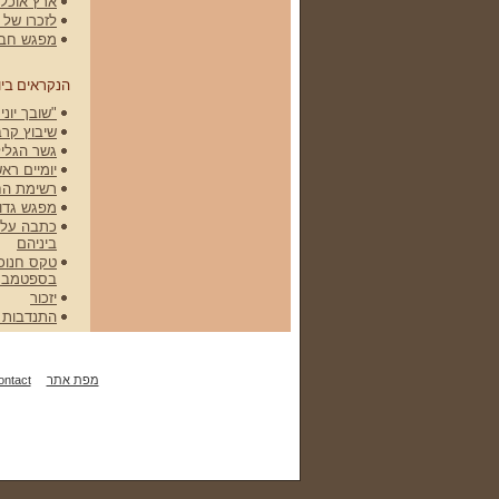
ארץ אוכלת
לזכרו של שלמה (מ
מפגש חברי
הנקראים ביו
"שובך יונים" הסר
שיבוץ קרב
גשר הגליל
יומיים רא
רשימת הח
מפגש גדוד 79 ופלוגה י' ונסיעה
ביניהם
בספטמבר 008
יזכור
התנדבות 
מפת אתר
ontact