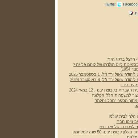
Twitter
Faceboo
ח
- הרצל ברגיג הי"ד
סמיכות ליום הולדתו של לוחם פלוגה י'
קעת הירדן
רות בקבוצת יבנה, 12 במאי 2024
 צור למשפחות חללי הפלוגה
ן מתוך הספר "חבל נחלתו"
ה
 הלך לבית עולמו
 נוימן חברי
 לפטירתו של זאב נוימן
ן קבוצת יבנה 50 שנה למלחמה
מלגות