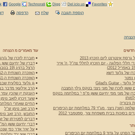
k
Google
Technorati
Digg
Del.icio.us
Favorites
הוספת תגובה
שלח
הדפסה
דוו
הנצחה
חדשים
עוד מאמרים מ הנצחה
גרסת אינטרנט ליום הזכרון 2013
חוברת לזכרו של ג'ורג'
 חללי הפלוגה - יום הזכרון לחללי צה"ל, ה' אייר
דבריו של יחיעם ששן ב
הרצל ברגיג (19 בנובמבר 1954)
רו של גלעד דשא
האזכרה השנתית ה-52 ליהודה שאול ירד ז"ל, 1 בספטמבר 2025
 נפטר
האזכרה השנתית ה-51 ליהודה שאול ירד ז"ל, 8 באוקטובר 2024
 Gilad's Guitar
גן גלעד בסלעית שבב
 ששון לזכרו של מוני ניצני בטקס גילוי המצבה
הרב אילעאי מדבר בבית הקב
רו של מוני מפי יחיעם ששון מ"פ י' במלחמה בטקס
הענקת יין שהכין עפר
למותו
שער זיכרון לזאב נוימ
 גיבוריה
החיים שאחרי המלחמ
וני) ניצני, מג"ד 79 במלחמת יום הכיפורים
הרב זאב נוימן זצ"ל
ם בסוכות בבית משפחת צור, ספטמבר 2012
החובש, הרב זאב נוימן
דברים לפטירתו של זאב
דברי יחיעם ששון המ"פ
תר
על יאיר אדר כפי שנכתב בעלו
ט על גדוד 9 במלחמת יום הכיפורים
דברי אשי ירד וחלוקת 