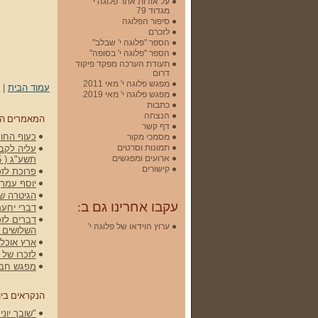
על אודות אתר פלוגה י'
מגדוד 79
סיפור הפלוגה
לזכרם
הספר "פלוגה י' שבלב"
הספר "פלוגה י' בסופה"
תעודת הערכה מפקד פיקוד
דרום
מפגש פלוגה י' מאי 2011
עמוד הבית
|
מפגש פלוגה י' מאי 2019
כתבות
הנצחה
המאמרים ה
דף קשר
כעוף החול 
מסמכי מקור
תמונות וסרטים
עליה לקברי
ארועים ומפגשים
תשע"ג ( 15 באפריל 2012)
קישורים
פרוכת לזכ
יוסף עמרן
הגיטרה של גלעד -
עקבו אחרינו גם ב:
דברי יחעם
דברים לזכ
ערוץ הוידאו של פלוגה י'
השלושים 
ארץ אוכלת
לזכרו של שלמה (מ
מפגש חברי
הנקראים ביו
"שובך יונים" הסר